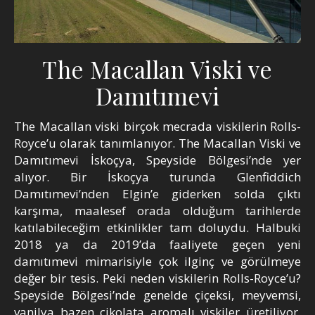
The Macallan Viski ve
Damıtımevi
The Macallan viski birçok mecrada viskilerin Rolls-
Royce’u olarak tanımlanıyor. The Macallan Viski ve
Damıtımevi İskoçya, Speyside Bölgesi’nde yer
alıyor. Bir İskoçya turunda Glenfiddich
Damıtımevi’nden Elgin’e giderken solda çıktı
karşıma, maalesef orada olduğum tarihlerde
katılabileceğim etkinlikler tam doluydu. Halbuki
2018 ya da 2019’da faaliyete geçen yeni
damıtımevi mimarisiyle çok ilginç ve görülmeye
değer bir tesis. Peki neden viskilerin Rolls-Royce’u?
Speyside Bölgesi’nde genelde çiçeksi, meyvemsi,
vanilya bazen çikolata aromalı viskiler üretiliyor.