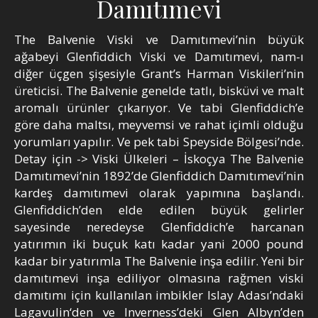
Damıtımevi
The Balvenie Viski ve Damıtımevi’nin büyük
ağabeyi Glenfiddich Viski ve Damıtımevi, nam-ı
diğer üçgen şişesiyle Grant’s Harman Viskileri’nin
üreticisi. The Balvenie genelde tatlı, bisküvi ve malt
aromalı ürünler çıkarıyor. Ve tabi Glenfiddich’e
göre daha maltsı, meyvemsi ve rahat içimli olduğu
yorumları yapılır. Ve pek tabi Speyside Bölgesi’nde.
Detay için -> Viski Ülkeleri – İskoçya The Balvenie
Damıtımevi’nin 1892’de Glenfiddich Damıtımevi’nin
kardeş damıtımevi olarak yapımına başlandı.
Glenfiddich’den elde edilen büyük gelirler
sayesinde neredeyse Glenfiddich’e harcanan
yatırımın iki buçuk katı kadar yani 2000 pound
kadar bir yatırımla The Balvenie inşa edilir. Yeni bir
damıtımevi inşa ediliyor olmasına rağmen viski
damıtımı için kullanılan imbikler Islay Adası’ndaki
Lagavulin‘den ve Inverness’deki Glen Albyn’den