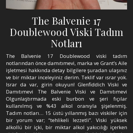
The Balvenie 17
Doublewood Viski Tadım
Notları
The Balvenie 17 Doublewood viski tadım
notlarından önce damıtımevi, marka ve Grant’s Aile
işletmesi hakkında detay bilgilere şuradan ulaşınız
ve bir miktar inceleyiniz derim. Teklif var ısrar yok.
Israr da var, girin okuyun! Glenfiddich Viski ve
Damıtımevi The Balvenie Viski ve Damıtımevi
Olgunlaştırmada eski burbon ve şeri fıçılar
kullanılmış ve %43 alkol oranıyla şişelenmiş.
Tadım notları… 15 üstü yıllanmış bazı viskiler için
bir yorum var; “tehlikeli lezzetli”. Viski yüksek
alkollü bir içki, bir miktar alkol yakıcılığı içerken