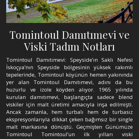
Tomintoul Damıtımevi ve
Viski Tadım Notları
Tomintoul Damıtımevi: Speyside’ın Saklı Nefesi
İskoçya’nın Speyside bölgesinin yüksek rakımlı
tepelerinde, Tomintoul köyünün hemen yakınında
yer alan Tomintoul Damıtımevi, adını da bu
huzurlu ve izole köyden alıyor. 1965 yılında
kurulan damıtımevi, başlangıçta sadece blend
viskiler için malt üretimi amacıyla inşa edilmişti.
Ancak zamanla, hem turbalı hem de turbasız
ekspresyonlarıyla dikkat çeken bağımsız bir single
malt markasına dönüştü. Geçmişten Günümüze
Tomintoul Tomintoul’un ilk yılları viski