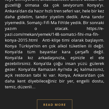
güzelliği olmasa da çok seviyorum Konya’yı.
Ankara’dan da hazır hızlı tren seferi var, hele bir kez
daha gidelim, tandır yiyelim dedik. Ama tandır
yiyemedik. Somatçı Fifi Ma Fih’de yedik. Bir sonraki
yazım o olacak. https://e-
yazi.com/mekan/yemek/148-somatci-fihi-ma-fih-
konya-2015.html Anti-klişe timi olarak başlayım.
Konya Türkiye’nin en çok alkol tüketilen ili değil.
Konya’da tüm bayanlar kara çarşaflı değil.
Konya’da kız arkadaşınızla, eşinizle el ele
gezebilirsiniz. Konya’da çoğu insan yüzü gülerek
gezer. Konya’da Ramazan Ayı’nda aç kalmazsınız,
açık restoran tabi ki var. Konya, Ankara’dan çok
daha kent diyebileceğiniz bir yer, engelli dostu,
temiz, düzenli…
READ MORE