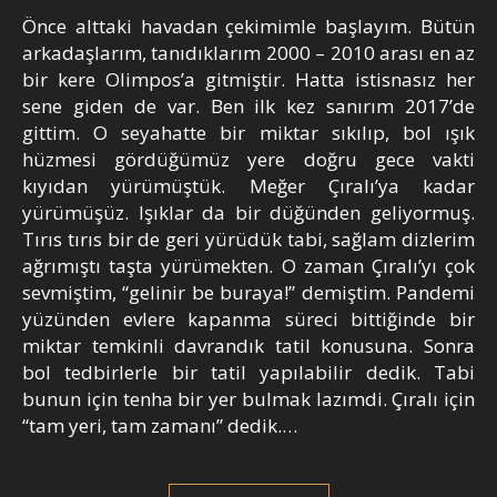
Önce alttaki havadan çekimimle başlayım. Bütün
arkadaşlarım, tanıdıklarım 2000 – 2010 arası en az
bir kere Olimpos’a gitmiştir. Hatta istisnasız her
sene giden de var. Ben ilk kez sanırım 2017’de
gittim. O seyahatte bir miktar sıkılıp, bol ışık
hüzmesi gördüğümüz yere doğru gece vakti
kıyıdan yürümüştük. Meğer Çıralı’ya kadar
yürümüşüz. Işıklar da bir düğünden geliyormuş.
Tırıs tırıs bir de geri yürüdük tabi, sağlam dizlerim
ağrımıştı taşta yürümekten. O zaman Çıralı’yı çok
sevmiştim, “gelinir be buraya!” demiştim. Pandemi
yüzünden evlere kapanma süreci bittiğinde bir
miktar temkinli davrandık tatil konusuna. Sonra
bol tedbirlerle bir tatil yapılabilir dedik. Tabi
bunun için tenha bir yer bulmak lazımdi. Çıralı için
“tam yeri, tam zamanı” dedik.…