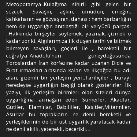
Mezopotamya..Kulağıma sihirli gibi gelen bir
sözcük ..Savaşın, aşkın, umudun, emeğin,
kahkahanın ve gözyaşının, dahası ; hem barbarlığın
hem de uygarlığın anıtlaştığı bir yeryüzü parçası
..Hakkında birşeyler söylemek, yazmak, çizmek o
kadar zor ki..Algılarımıza ilk düşen tarihi ve bitmek
bilmeyen savaşları, göçleri ile , hareketli bir
coğrafya..Anadolu’nun güneydoğusunda
Toroslardan İran körfezine kadar uzanan Dicle ve
Fırat ırmakları arasında kalan ve ilkçağda bu adı
alan, gizemli bir yerleşim yeri..Tarihçiler , burayı
neredeyse uygarlığın beşiği olarak gösterirler. İlk
yazıyı, ilk yerleşim birimleri olan siteleri dünya
uygarlığına armağan eden Sümerler, Akadlar,
Gutiler, Elamlılar, Babilliler, Kasitler,Mitanniler,
Asurlar bu toprakların ne denli bereketli ve
yerleşiklerinin de bir üst uygarlık yaratacak kadar
ne denli akıllı, yetenekli, becerikli…