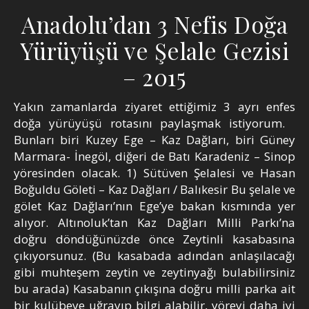
Anadolu’dan 3 Nefis Doğa
Yürüyüşü ve Şelale Gezisi
– 2015
Yakın zamanlarda ziyaret ettiğimiz 3 ayrı enfes
doğa yürüyüşü rotasını paylaşmak istiyorum.
Bunları biri Kuzey Ege – Kaz Dağları, biri Güney
Marmara- İnegöl, diğeri de Batı Karadeniz – Sinop
yöresinden olacak. 1) Sütüven Şelalesi ve Hasan
Boğuldu Göleti – Kaz Dağları / Balıkesir Bu şelale ve
gölet Kaz Dağları’nın Ege’ye bakan kısmında yer
alıyor. Altınoluk’tan Kaz Dağları Milli Parkı’na
doğru döndüğünüzde önce Zeytinli kasabasına
çıkıyorsunuz. (Bu kasabada adından anlaşılacağı
gibi muhteşem zeytin ve zeytinyağı bulabilirsiniz
bu arada) Kasabanın çıkışına doğru milli parka ait
bir kulübeye uğrayıp bilgi alabilir, yöreyi daha iyi