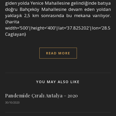
giden yolda Yenice Mahallesine gelindiğinde batıya
doğru Bahçeköy Mahallesine devam eden yoldan
yaklaşık 2,5 km sonrasında bu mekana varılıyor.
{harita
width=’500’|height=’400’|lat=’37.825202’|lon=’28.51
Caglayan}
READ MORE
YOU MAY ALSO LIKE
Pandemide Çıralı Antalya – 2020
30/10/2020