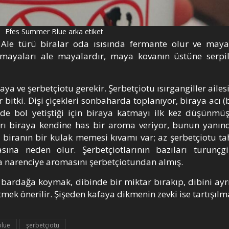
Efes Summer Blue arka etiket
 Ale türü biralar oda ısısında fermante olur ve may
 mayaları ale mayalardır, maya kovanın üstüne serpi
maya ve şerbetçiotu gerekir. Şerbetçiotu ısırgangiller ail
bitki. Dişi çiçekleri sonbaharda toplanıyor, biraya acı (b
inde bol yetiştiği için biraya katmayı ilk kez düşünmüşl
otları biraya kendine has bir aroma veriyor, bunun yanın
 biranın bir kulak memesi kıvamı var; az şerbetçiotu tah
asına neden olur. Şerbetçiotlarının bazıları turunçg
a narenciye aromasını şerbetçiotundan almış.
k bardağa koymak, dibinde bir miktar bırakıp, dibini ayr
mek önerilir. Şişeden kafaya dikmenin zevki ise tartışılm
blue
şerbetçiotu