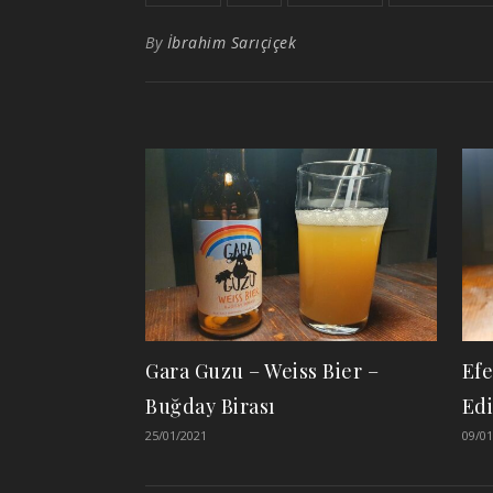
By
İbrahim Sarıçiçek
Gara Guzu – Weiss Bier –
Efe
Buğday Birası
Edi
25/01/2021
09/01