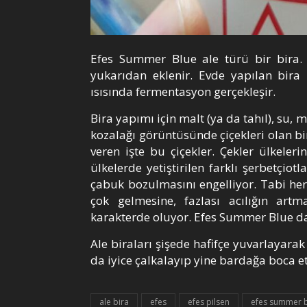
Efes Summer Blue ale türü bir bira.
yukarıdan eklenir. Evde yapılan bira
ısısında fermentasyon gerçekleşir.
Bira yapımı için malt (ya da tahıl), su, 
kozalağı görüntüsünde çiçekleri olan bir 
veren işte bu çiçekler. Çekler ülkeler
ülkelerde yetiştirilen farklı şerbetçi
çabuk bozulmasını engelliyor. Tabi her
çok gelmesine, fazlası acılığın artm
karakterde oluyor. Efes Summer Blue d
Ale biraları şişede hafifçe yuvarlayara
da iyice çalkalayıp yine bardağa boca et
ale bira
efes
efes pilsen
efes summer 