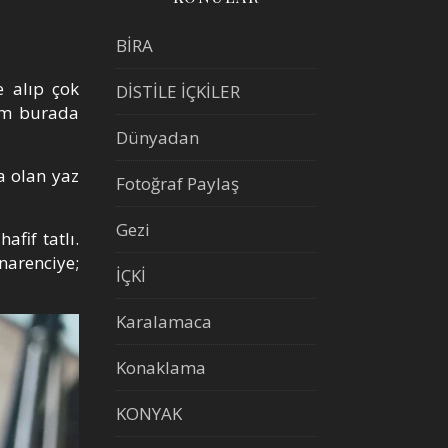
BİRA
 alıp çok
DİSTİLE İÇKİLER
zım burada
Dünyadan
a olan yaz
Fotoğraf Paylaş
Gezi
afif tatlı.
narenciye;
İÇKİ
Karalamaca
Konaklama
KONYAK