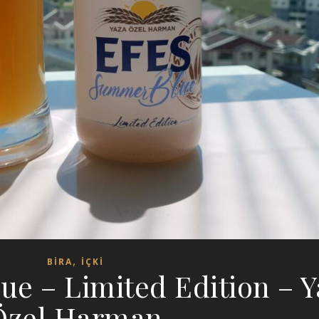
,
BİRA
İÇKİ
e – Limited Edition – Y
Özel Harman