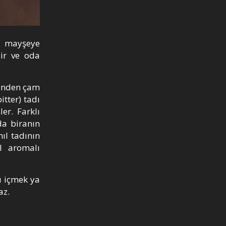
a mayşeye
lir ve oda
esinden çam
itter) tadı
er. Farklı
da biranın
ıl tadının
il aromalı
ı içmek ya
az.