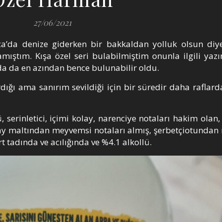
27/06/2021
’da denize giderken bir bakkaldan yolluk olsun diye
mıştım. Kışa özel seri bulabilmiştim onunla ilgili ya
da da en azından bence bulunabilir oldu.
rdığı ama sanırım sevildiği için bir süredir daha raflard
 serinletici, içimi kolay, narenciye notaları hakim olan, h
 maltından meyvemsi notaları almış, şerbetçiotundan 
t tadında ve acılığında ve %4.1 alkollü.