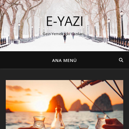
E-YAZI
Gezi Yemek İçki Yazıları…
ANA MENÜ