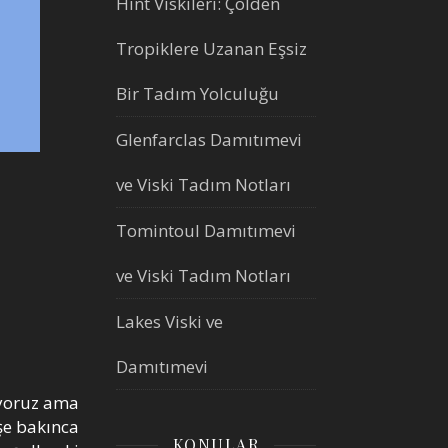
Hint Viskileri: Çölden
Tropiklere Uzanan Eşsiz
Bir Tadım Yolculuğu
Glenfarclas Damıtımevi
ve Viski Tadım Notları
Tomintoul Damıtımevi
ve Viski Tadım Notları
Lakes Viski ve
Damıtımevi
miyoruz ama
şe bakınca
KONULAR