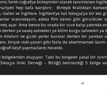
mü farklı coğrafya birleşimleri olarak tanımlanan İngilt
mhuriyeti hep kafa karıştırır. Birleşik Krallıktan bahse
Galler ve İngiltere. İngiltere’ye bol İskoçya’ya bir kez gi
sanlar arasındayım, adeta film karesi gibi görüntüler 
güneş açar. Ama bence bu orada bir süre kalıp yakında e
ri derken ya savaş sahneleri ya bilim kurgu sahneleri ya 
n Allahım ne güzel yerler buralar derken bir yandan 
nı, birçok viski yazarı gibi fazla da abartmamak lazım.
coğrafi keşif yapmazlardı heralde.
n bölgelerden oluşuyor. Tabi bu bölgeler yasal bir sınır
skoçya Viski Derneği – Birliği) belirlerdiği 5 bölge var