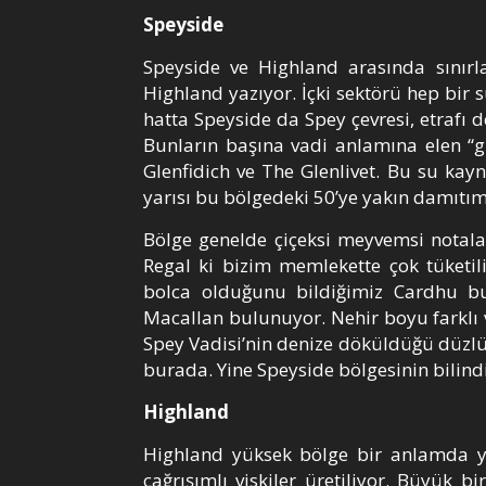
Speyside
Speyside ve Highland arasında sınırl
Highland yazıyor. İçki sektörü hep bir
hatta Speyside da Spey çevresi, etrafı d
Bunların başına vadi anlamına elen “gl
Glenfidich ve The Glenlivet. Bu su kayn
yarısı bu bölgedeki 50’ye yakın damıtım
Bölge genelde çiçeksi meyvemsi notalard
Regal ki bizim memlekette çok tüketili
bolca olduğunu bildiğimiz Cardhu bu
Macallan bulunuyor. Nehir boyu farklı va
Spey Vadisi’nin denize döküldüğü düzl
burada. Yine Speyside bölgesinin bilin
Highland
Highland yüksek bölge bir anlamda yay
çağrışımlı viskiler üretiliyor. Büyük b