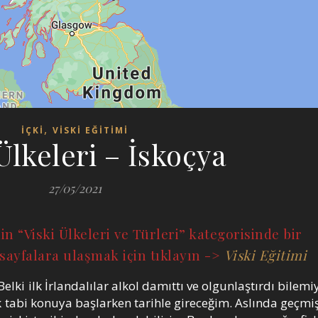
,
İÇKİ
VİSKİ EĞİTİMİ
Ülkeleri – İskoçya
27/05/2021
in “Viski Ülkeleri ve Türleri” kategorisinde bir
sayfalara ulaşmak için tıklayın ->
Viski Eğitimi
a. Belki ilk İrlandalılar alkol damıttı ve olgunlaştırdı bile
 tabi konuya başlarken tarihle gireceğim. Aslında geçmi