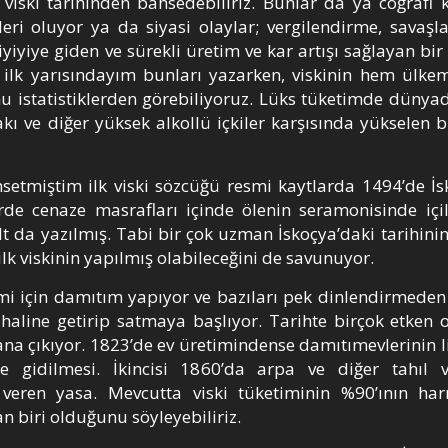
 viski tarihinden bahsedebiliriz. Bunlar da ya coğrafi k
leri oluyor ya da siyasi olaylar; vergilendirme, savaşla
yiyiye giden ve sürekli üretim ve kar artışı sağlayan bir
 ilk yarısındayım bunları yazarken, viskinin hem ülk
 istatistiklerden görebiliyoruz. Lüks tüketimde dünya
akı ve diğer yüksek alkollü içkiler karşısında yükselen b
setmiştim ilk viski sözcüğü resmi kaytlarda 1494’de İ
rde cenaze masrafları içinde ölenin seramonisinde içil
lt da yazılmış. Tabi bir çok uzman İskoçya’daki tarihini
ilk viskinin yapılmış olabileceğini de savunuyor.
mi için damıtım yapıyor ve bazıları pek dinlendirmeden 
 haline getirip satmaya başlıyor. Tarihte birçok etken o
na çıkıyor. 1823’de ev üretimindense damıtımevlerinin li
 gidilmesi. İkincisi 1860’da arpa ve diğer tahıl vi
 veren yasa. Mevcutta viski tüketiminin %90’ının ha
biri olduğunu söyleyebiliriz.