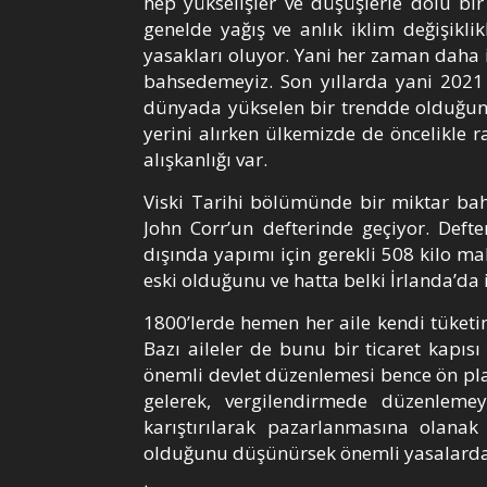
hep yükselişler ve düşüşlerle dolu bir
genelde yağış ve anlık iklim değişiklik
yasakları oluyor. Yani her zaman daha i
bahsedemeyiz. Son yıllarda yani 2021
dünyada yükselen bir trendde olduğunu
yerini alırken ülkemizde de öncelikle r
alışkanlığı var.
Viski Tarihi bölümünde bir miktar bah
John Corr’un defterinde geçiyor. Defte
dışında yapımı için gerekli 508 kilo ma
eski olduğunu ve hatta belki İrlanda’da 
1800’lerde hemen her aile kendi tüketi
Bazı aileler de bunu bir ticaret kapısı
önemli devlet düzenlemesi bence ön pla
gelerek, vergilendirmede düzenlemeye
karıştırılarak pazarlanmasına olanak
olduğunu düşünürsek önemli yasalardan 