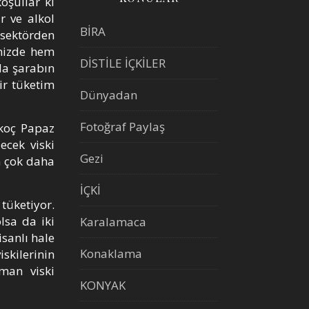
oşullar ki
r ve alkol
BİRA
 sektörden
emizde hem
DİSTİLE İÇKİLER
da şarabın
ir tüketim
Dünyadan
Fotoğraf Paylaş
skoç Papaz
ecek viski
Gezi
n çok daha
İÇKİ
tüketiyor.
lsa da iki
Karalamaca
sanlı hale
Konaklama
skilerinin
rman viski
KONYAK