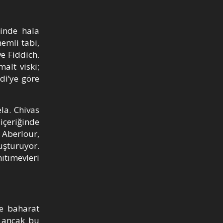
rinde hala
emli tabi,
ve Fiddich.
alt viski;
di’ye göre
la. Chivas
içeriğinde
Aberlour,
luşturuyor.
ıtımevleri
ve baharat
r ancak bu