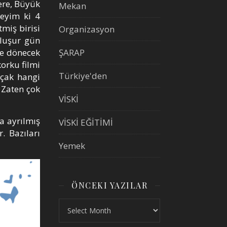
ere, Büyük
Mekan
deyim ki 4
tmiş birisi
Organizasyon
oluşur gün
ve dönecek
ŞARAP
korku filmi
Türkiye'den
uçak hangi
 Zaten çok
VİSKİ
la ayrılmış
VİSKİ EĞİTİMİ
. Bazıları
Yemek
ÖNCEKI YAZILAR
Önceki Yazılar