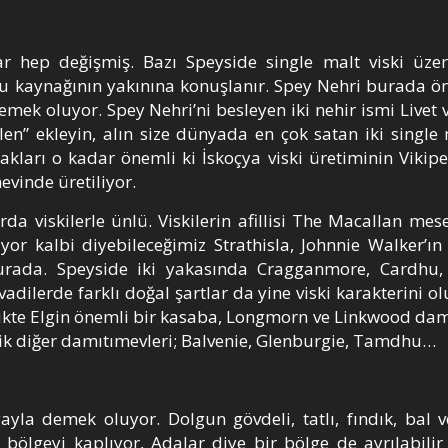
ar hep değişmiş. Bazı Speyside single malt viski üze
 su kaynağının yakınına konuşlanır. Spey Nehri burada ön
emek oluyor. Spey Nehri’ni besleyen iki nehir ismi Livet 
en” ekleyin, alın size dünyada en çok satan iki single m
akları o kadar önemli ki İskoçya viski üretiminin Vikipe
evinde üretiliyor.
a viskilerle ünlü. Viskilerin afillisi The Macallan mese
yor kalbi diyebileceğimiz Strathisla, Johnnie Walker’ın 
rada. Speyside iki yakasında Cragganmore, Cardhu, 
dilerde farklı doğal şartlar da yine viski karakterini o
ükte Elgin önemli bir kasaba, Longmorn ve Linkwood dam
dik diğer damıtımevleri; Balvenie, Glenburgie, Tamdhu…
la demek oluyor. Dolgun gövdeli, tatlı, fındık, bal 
ir bölgeyi kaplıyor, Adalar diye bir bölge de ayrılabili