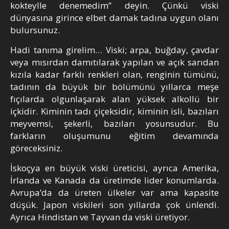
kokteylle denemedim” deyin. Çünkü viski
dünyasına girince elbet damak tadına uygun olanı
bulursunuz.
Hadi tanıma girelim… Viski; arpa, buğday, çavdar
veya mısırdan damıtılarak yapılan ve açık sarıdan
kızıla kadar farklı renkleri olan, renginin tümünü,
tadının da büyük bir bölümünü yıllarca meşe
fıçılarda olgunlaşarak alan yüksek alkollü bir
içkidir. Kiminin tadı çiçeksidir, kiminin isli, bazıları
meyvemsi, şekerli, bazıları yosunsudur. Bu
farkların oluşumunu eğitim devamında
göreceksiniz.
İskoçya en büyük viski üreticisi, ayrıca Amerika,
İrlanda ve Kanada da üretimde lider konumlarda.
Avrupa’da da üreten ülkeler var ama kapasite
düşük. Japon viskileri son yıllarda çok ünlendi.
Ayrıca Hindistan ve Tayvan da viski üretiyor.