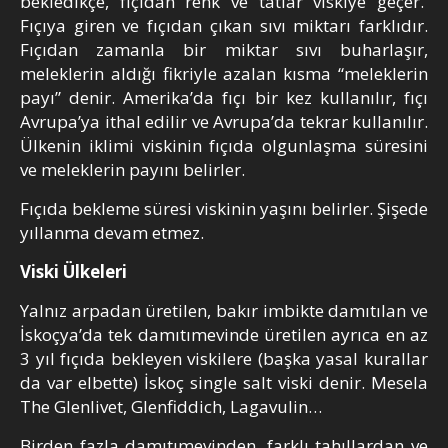
bekledikçe, fıçıdan renk ve tatlar viskiye geçer.
Fıçıya giren ve fıçıdan çıkan sıvı miktarı farklıdır.
Fıçıdan zamanla bir miktar sıvı buharlaşır,
meleklerin aldığı fikriyle azalan kısma “meleklerin
payı” denir. Amerika’da fıçı bir kez kullanılır, fıçı
Avrupa’ya ithal edilir ve Avrupa’da tekrar kullanılır.
Ülkenin iklimi viskinin fıçıda olgunlaşma süresini
ve meleklerin payını belirler.
Fıçıda bekleme süresi viskinin yaşını belirler. Şişede
yıllanma devam etmez.
Viski Ülkeleri
Yalnız arpadan üretilen, bakır imbikte damıtılan ve
İskoçya’da tek damıtımevinde üretilen ayrıca en az
3 yıl fıçıda bekleyen viskilere (başka yasal kurallar
da var elbette) İskoç single salt viski denir. Mesela
The Glenlivet, Glenfiddich, Lagavulin…
Birden fazla damıtımevinden, farklı tahıllardan ve